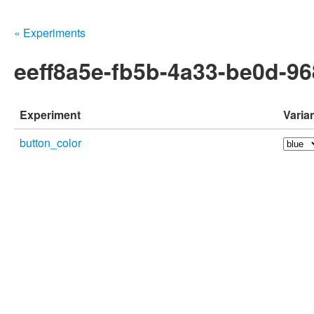
« Experiments
eeff8a5e-fb5b-4a33-be0d-9
Experiment
Varia
button_color